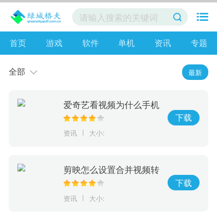
首页
游戏
软件
单机
资讯
专题
全部
最新
爱奇艺看视频为什么手机
会震动
下载
资讯
大小:
剪映怎么设置合并视频转
场
下载
资讯
大小: