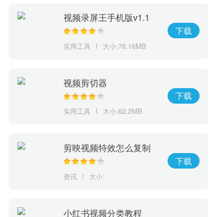
视频录屏王手机版v1.1
下载
实用工具
大小:76.16MB
视频剪切器
下载
实用工具
大小:62.2MB
剪映视频特效怎么复制
下载
资讯
大小:
小红书视频分类教程