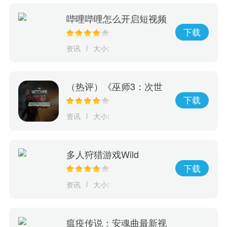
哔哩哔哩怎么开启短视频
字幕
下载
资讯
大小:
（热评）《巫师3：次世
代版》高清重制MOD 最
下载
新画面对比视频
资讯
大小:
多人狩猎游戏Wild
Hearts28分钟试玩视频公
下载
开
资讯
大小:
瘟疫传说：安魂曲最新视