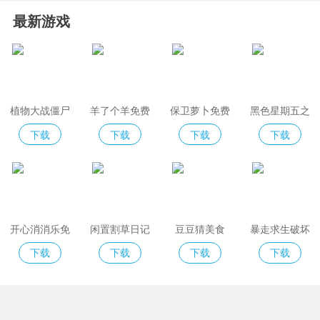
最新游戏
植物大战僵尸
羊了个羊免费
保卫萝卜免费
黑色星期五之
2免费版
版
夜indiecross
下载
下载
下载
下载
开心消消乐免
闲置割草日记
豆豆猜美食
暴走求生破坏
费版
模拟器
下载
下载
下载
下载