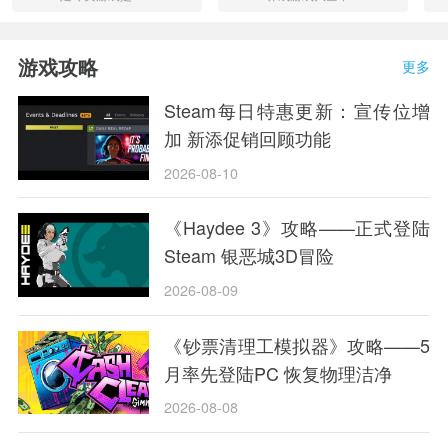
直很火热的游戏
收藏了非常多养
类型，在游戏中
成小游戏，像什
还原了现实中足
么口袋妖怪、宠
游戏攻略
更多
球赛事。游戏的
物模拟器和旅行
内容多数是以真
蛙最受广大玩家
实的足球比赛规
们的好评，其丰
Steam每日特惠更新：宣传位增
则为蓝本，让众
富的玩法和剧
加 新添促销回顾功能
多玩家也能在虚
情，不管是男生
拟的游......
还是女生都......
2026-08-10
《Haydee 3》攻略——正式登陆
Steam 银恶城3D冒险
2026-08-09
《钞票清理工模拟器》攻略——5
月率先登陆PC 恢复物理洁净
2026-08-08