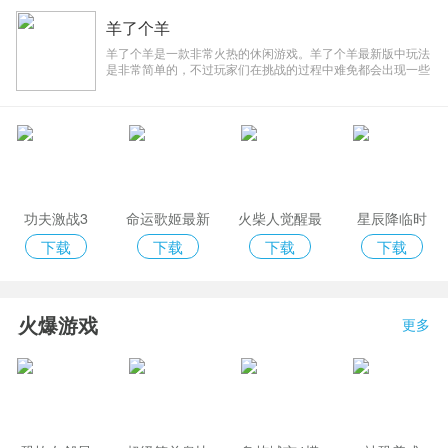
羊了个羊
2022-10-25 21:00:11
羊了个羊是一款非常火热的休闲游戏。羊了个羊最新版中玩法
是非常简单的，不过玩家们在挑战的过程中难免都会出现一些
不容易挑战的关卡，这也是该游戏比较有趣的一个地方，该游
戏的挑战是没有限制次数的，玩家们都可以自由来闯关，还有
道具可以帮助你来
可汗学院中文版 v5.2.5 官方电脑版
功夫激战3
命运歌姬最新
火柴人觉醒最
星辰降临时
版
新兑换码版
下载
下载
下载
下载
火爆游戏
更多
Veyon(电子教室管理软件) v4.5.2 官方版