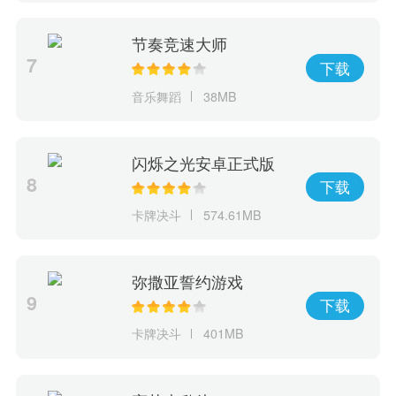
节奏竞速大师
7
下载
音乐舞蹈
38MB
闪烁之光安卓正式版
8
下载
卡牌决斗
574.61MB
弥撒亚誓约游戏
9
下载
卡牌决斗
401MB