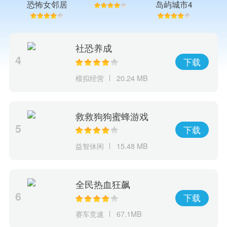
恐怖女邻居
岛屿城市4
比
模拟人生大
亨
社恐养成
4
下载
模拟经营
20.24 MB
救救狗狗蜜蜂游戏
5
下载
益智休闲
15.48 MB
全民热血狂飙
6
下载
赛车竞速
67.1MB