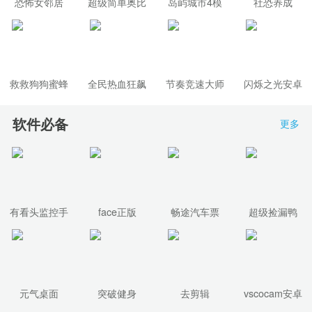
恐怖女邻居
超级简单奥比
岛屿城市4模
社恐养成
拟人生大亨
救救狗狗蜜蜂
全民热血狂飙
节奏竞速大师
闪烁之光安卓
游戏
正式版
软件必备
更多
有看头监控手
face正版
畅途汽车票
超级捡漏鸭
机安卓版
元气桌面
突破健身
去剪辑
vscocam安卓