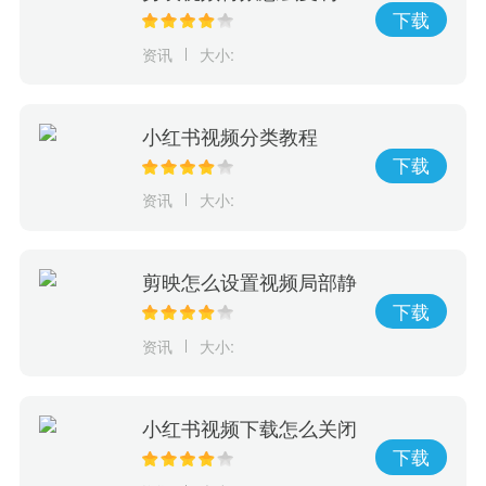
下载
资讯
大小:
小红书视频分类教程
下载
资讯
大小:
剪映怎么设置视频局部静
音
下载
资讯
大小:
小红书视频下载怎么关闭
下载