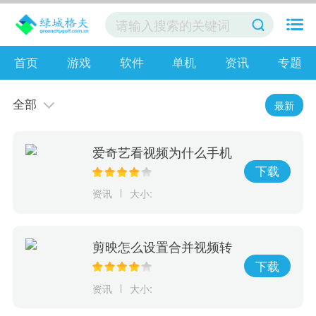
首页
游戏
软件
单机
资讯
专题
全部
最新
爱奇艺看视频为什么手机
会震动
下载
资讯
大小:
剪映怎么设置合并视频转
场
下载
资讯
大小: