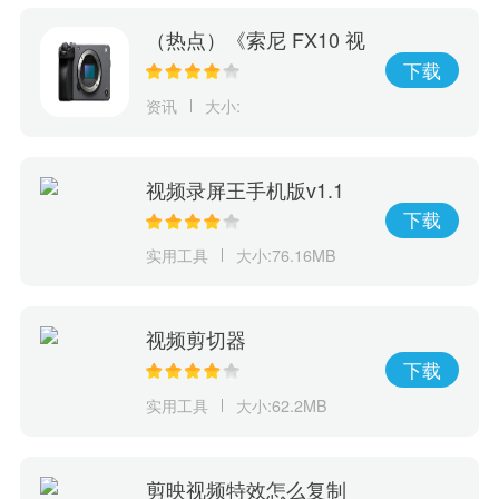
（热点）《索尼 FX10 视
频机》外形曝光：ZV-
下载
E10 传感器 + 新处理器
资讯
大小:
视频录屏王手机版v1.1
下载
实用工具
大小:76.16MB
视频剪切器
下载
实用工具
大小:62.2MB
剪映视频特效怎么复制