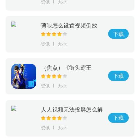
资讯
大小:
剪映怎么设置视频倒放
视频倒放的设置方法
下载
资讯
大小:
（焦点）《街头霸王
6》“卢克”角色介绍视频
下载
资讯
大小:
人人视频无法投屏怎么解
决 人人视频无法投屏解
下载
决方法
资讯
大小: