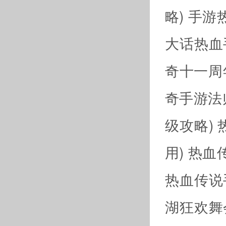
略)
手游
大话热血
奇十一周
奇手游法
级攻略)
用)
热血
热血传说
湖狂欢舞