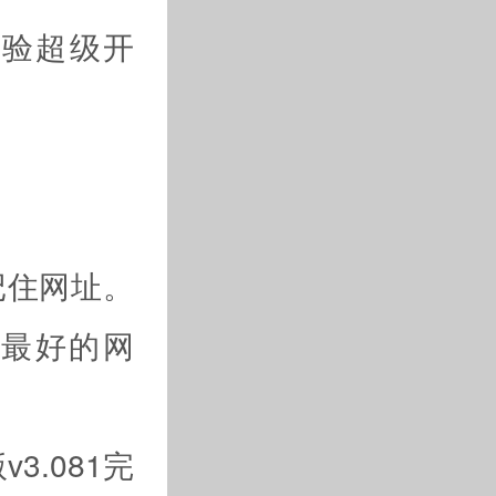
体验超级开
记住网址。
p最好的网
3.081完