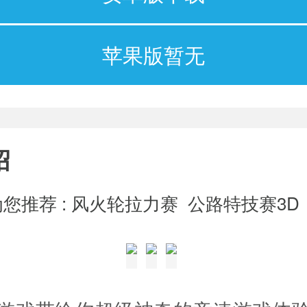
苹果版暂无
绍
您推荐 :
风火轮拉力赛
公路特技赛3D