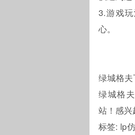
3.游戏
心。
绿城格夫
绿城格夫
站！感兴
标签:
lp