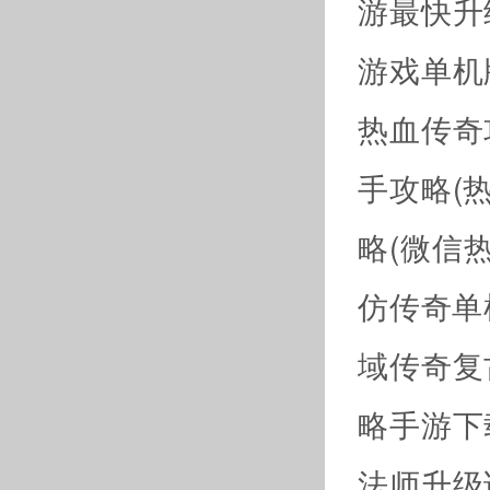
游最快升
游戏单机
热血传奇
手攻略(
略(微信
仿传奇单
域传奇复
略手游下
法师升级