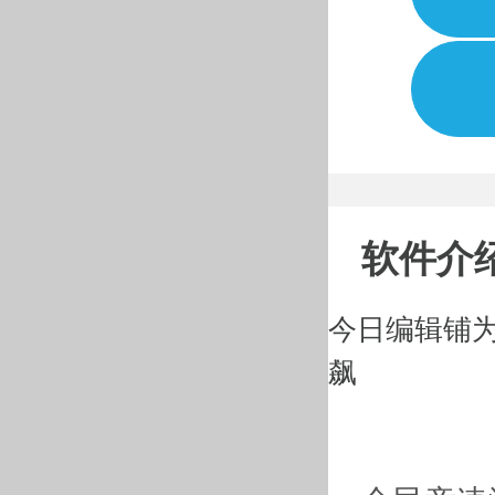
软件介
今日编辑铺为
飙