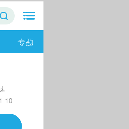
专题
速
-10