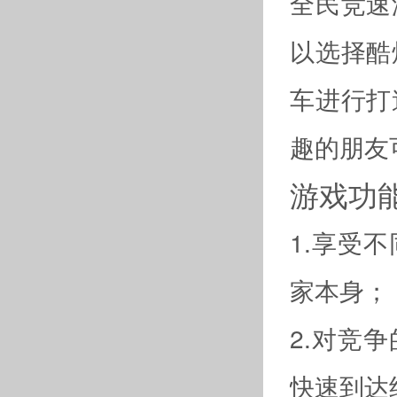
全民竞速
以选择酷
车进行打
趣的朋友
游戏功
1.享受
家本身；
2.对竞
快速到达