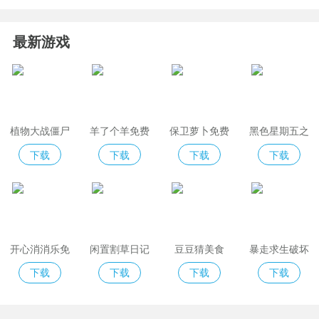
最新游戏
植物大战僵尸
羊了个羊免费
保卫萝卜免费
黑色星期五之
2免费版
版
夜indiecross
下载
下载
下载
下载
开心消消乐免
闲置割草日记
豆豆猜美食
暴走求生破坏
费版
模拟器
下载
下载
下载
下载