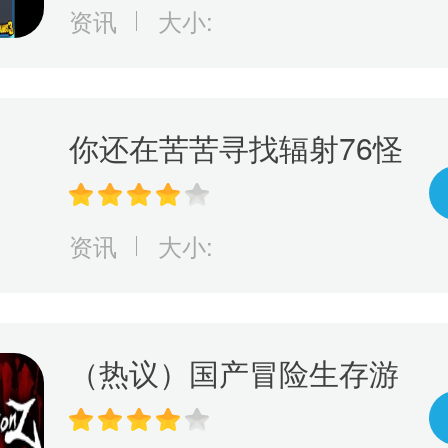
游戏规则！
资讯
大小:
你还在苦苦寻找辐射76怪
物大全？现在有这款神奇
的游戏，它可以完美呈现
资讯
大小:
辐射76怪物等级和人物等
级！
（热议）国产冒险生存游
戏《Faction Z》震撼来