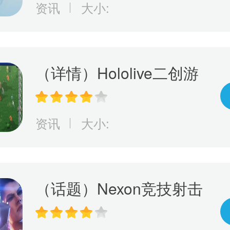
资讯
大小:
（详情）Hololive二创游
戏《Holocure》获Cover
许可将于Steam平台免费
资讯
大小:
推出
（话题）Nexon竞技射击
游戏《幕后高手》5月19
日开启抢先体验