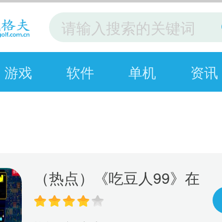
游戏
软件
单机
资讯
（热点）《吃豆人99》在
线游戏服务将于10月8日
关闭 离线模式继续