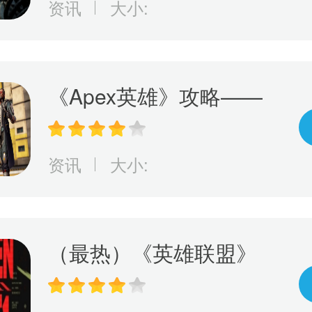
资讯
大小:
决定部族未来命运
《Apex英雄》攻略——
17赛季更新时间
资讯
大小:
（最热）《英雄联盟》
2023 MSI季中赛胜败分
组赛：你一定是娃娃机高