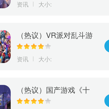
资讯
大小:
（热议）VR派对乱斗游
戏《永恒对决》将于6/7
正式在Oculus Quest2、
资讯
大小:
PICO4和SteamVR登场
（热议）国产游戏《十
五》发布预告片，将于5