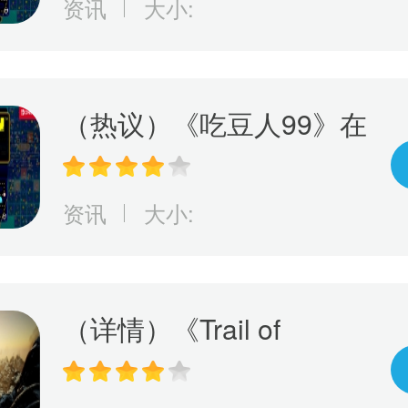
资讯
大小:
（热议）《吃豆人99》在
线游戏服务将于10月8日
关闭
资讯
大小:
（详情）《Trail of
Ayash》抢先体验游戏上
市！探索原住民神话传承