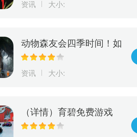
资讯
大小:
手吧！Keria机器人神钩
索命 T1强势再拿一分
动物森友会四季时间！如
何利用游戏进行学习，玩
出动物森友会的四季变
资讯
大小:
化！
（详情）育碧免费游戏
《赛道狂飙》5月15日登
陆PlayStation