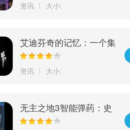
月26日正式发售
资讯
大小:
艾迪芬奇的记忆：一个集
冒险、推理、惊险于一身
的游戏，完成全剧情的挑
资讯
大小:
战！
无主之地3智能弹药：史
诗级秘密武器，彻底改变