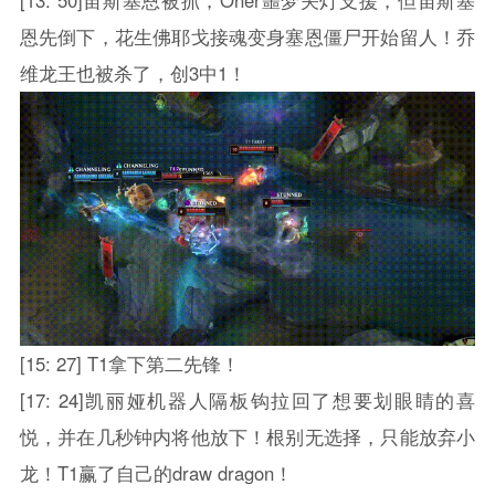
恩先倒下，花生佛耶戈接魂变身塞恩僵尸开始留人！乔
维龙王也被杀了，创3中1！
[15: 27] T1拿下第二先锋！
[17: 24]凯丽娅机器人隔板钩拉回了想要划眼睛的喜
悦，并在几秒钟内将他放下！根别无选择，只能放弃小
龙！T1赢了自己的draw dragon！