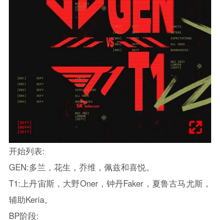
开始列表:
GEN:多兰，花生，乔维，佩兹和喜悦。
T1:上丹宙斯，大野Oner，钟丹Faker，夏鲁古马尤斯，
辅助Keria。
BP阶段: