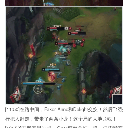
[11:50]在路中间，Faker Anne和Delight交换！然后T1强
行把人赶走，带走了两条小龙！这个局的大地龙魂！
[13: 50]宙斯塞恩被抓，Oner噩梦关灯支援，但宙斯塞