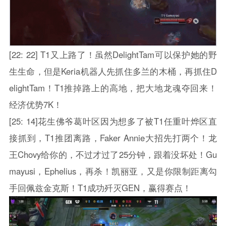
[22: 22] T1又上路了！虽然DelightTam可以保护她的野
生生命，但是Keria机器人先抓住多兰的木桶，再抓住D
elightTam！T1推掉路上的高地，把大地龙魂夺回来！
经济优势7K！
[25: 14]花生佛爷葛叶区因为想多了被T1任重叶烨区直
接抓到，T1推团离路，Faker Annie大招先打两个！龙
王Chovy给你的，不过才过了25分钟，跟着没坏处！Gu
mayusi，Ephelius，再杀！凯丽亚，又是你限制距离勾
手回佩兹金克斯！T1成功歼灭GEN，赢得赛点！