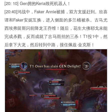
[20: 10] Gen拥抱Keria致死机器人！
[20:40]河战中，Faker Annie被捕，双方支援赶到。欣喜
谭和Faker安妮互换，进入侧面的多兰桶被杀。古马尤
西埃弗留斯闪前降龙王乔维！随后，花生大佛耶戈未能
完成杀戮，反而成就了古马雨丝的三杀！T1投1中，然
后拿下大龙，然后转到中路，接住佩兹·金克斯！