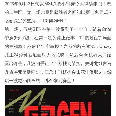
2023年5月13日伦敦MSI胜败小组赛今天继续来到比赛
的上半区。第一场比赛是获胜者之间的比赛，也是LCK
之春决定的重演。T1对阵GEN！
第二场，虽然GEN在第一波得到了一个血，随着Oner
梦魇升到6级，在第一波的路上做事，T1把握住了局面
的主动权！然后T1牢牢掌握了之前的所有资源，Chovy
龙王24分钟被迫面对大地龙魂！然后Keria机器人开始
露出锋芒，几波勾手让T1不断找到节奏。关键龙组古马
尤西埃弗留斯闪进，三杀！T1找机会抓花生佛耶戈，然
后一波0换5团灭根，2比0拿到赛点！