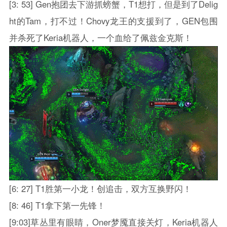
[3: 53] Gen抱团去下游抓螃蟹，T1想打，但是到了Delig
ht的Tam，打不过！Chovy龙王的支援到了，GEN包围
并杀死了Keria机器人，一个血给了佩兹金克斯！
[6: 27] T1胜第一小龙！创追击，双方互换野闪！
[8: 46] T1拿下第一先锋！
[9:03]草丛里有眼睛，Oner梦魇直接关灯，Keria机器人