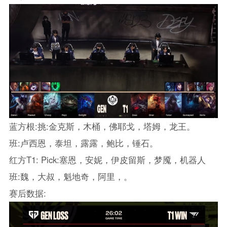
蓝方根:挑:金克斯，木桶，佛耶戈，塔姆，龙王。
班:卢西恩，泰坦，露露，鲍比，锤石。
红方T1: Pick:塞恩，安妮，伊皮留斯，梦魇，机器人
班:魏，大叔，魁地奇，阿里，。
赛后数据: