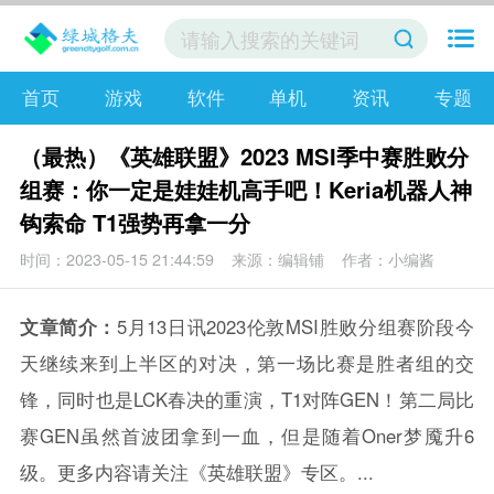
首页
游戏
软件
单机
资讯
专题
（最热）《英雄联盟》2023 MSI季中赛胜败分
组赛：你一定是娃娃机高手吧！Keria机器人神
钩索命 T1强势再拿一分
时间：2023-05-15 21:44:59
来源：编辑铺
作者：小编酱
文章简介：
5月13日讯2023伦敦MSI胜败分组赛阶段今
天继续来到上半区的对决，第一场比赛是胜者组的交
锋，同时也是LCK春决的重演，T1对阵GEN！第二局比
赛GEN虽然首波团拿到一血，但是随着Oner梦魇升6
级。更多内容请关注《英雄联盟》专区。...