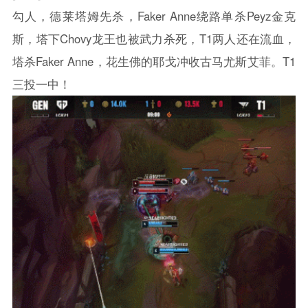
勾人，德莱塔姆先杀，Faker Anne绕路单杀Peyz金克
斯，塔下Chovy龙王也被武力杀死，T1两人还在流血，
塔杀Faker Anne，花生佛的耶戈冲收古马尤斯艾菲。T1
三投一中！