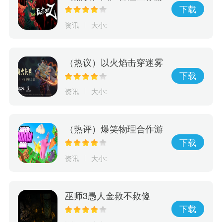
戏《Faction Z》震撼来
下载
袭！ 现已开放抢先预购
资讯
大小:
（热议）以火焰击穿迷雾
动作解谜游戏《离火长
下载
明》将由Edigger发行
资讯
大小:
（热评）爆笑物理合作游
戏《超级兔子人》本月发
下载
售正式版
资讯
大小:
巫师3愚人金救不救傻
子？看看游戏最后发生了
下载
什么