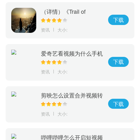
（详情）《Trail of
Ayash》抢先体验游戏上
下载
市！探索原住民神话传承
资讯
大小:
决定部族未来命运
爱奇艺看视频为什么手机
会震动
下载
资讯
大小:
剪映怎么设置合并视频转
场
下载
资讯
大小:
哔哩哔哩怎么开启短视频