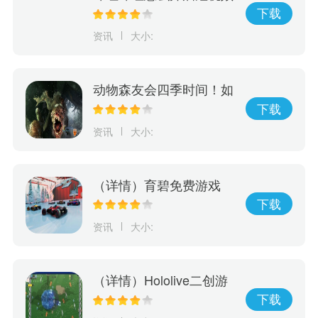
字幕
下载
资讯
大小:
动物森友会四季时间！如
何利用游戏进行学习，玩
下载
出动物森友会的四季变
资讯
大小:
化！
（详情）育碧免费游戏
《赛道狂飙》5月15日登
下载
陆PlayStation
资讯
大小:
（详情）Hololive二创游
戏《Holocure》获Cover
下载
许可将于Steam平台免费