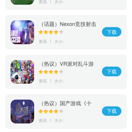
资讯
大小:
推出
（话题）Nexon竞技射击
游戏《幕后高手》5月19
下载
日开启抢先体验
资讯
大小:
（热议）VR派对乱斗游
戏《永恒对决》将于6/7
下载
正式在Oculus Quest2、
资讯
大小:
PICO4和SteamVR登场
（热议）国产游戏《十
五》发布预告片，将于5
下载
月26日正式发售
资讯
大小: