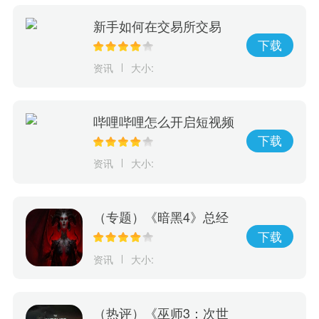
新手如何在交易所交易
下载
资讯
大小:
哔哩哔哩怎么开启短视频
字幕
下载
资讯
大小:
（专题）《暗黑4》总经
理希望本作成为玩家最爱
下载
新手轻松玩
资讯
大小:
（热评）《巫师3：次世