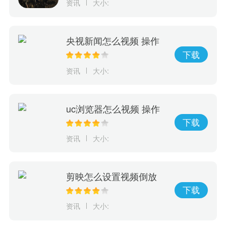
资讯
大小:
央视新闻怎么视频 操作
视频的方法
下载
资讯
大小:
uc浏览器怎么视频 操作
网页视频的教程
下载
资讯
大小:
剪映怎么设置视频倒放
视频倒放的设置方法
下载
资讯
大小: