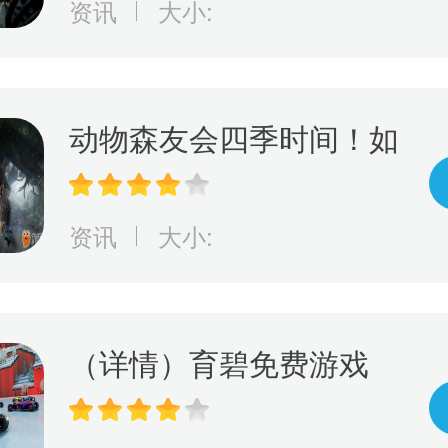
资讯
大小:
决定部族未来命运
动物森友会四季时间！如
何利用游戏进行学习，玩
出动物森友会的四季变
资讯
大小:
化！
（详情）育碧免费游戏
《赛道狂飙》5月15日登
陆PlayStation