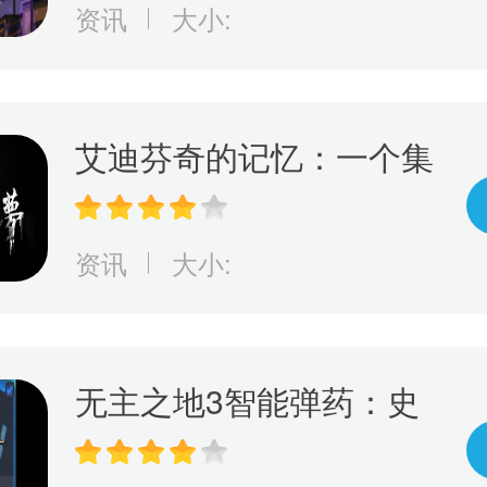
资讯
大小:
艾迪芬奇的记忆：一个集
冒险、推理、惊险于一身
的游戏，完成全剧情的挑
资讯
大小:
战！
无主之地3智能弹药：史
诗级秘密武器，彻底改变