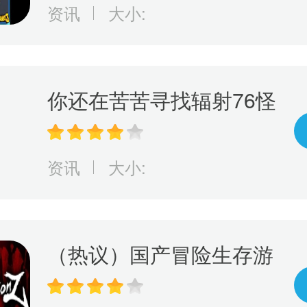
游戏规则！
资讯
大小:
你还在苦苦寻找辐射76怪
物大全？现在有这款神奇
的游戏，它可以完美呈现
资讯
大小:
辐射76怪物等级和人物等
级！
（热议）国产冒险生存游
戏《Faction Z》震撼来