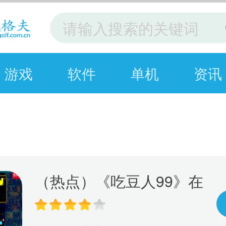
游戏
软件
单机
资讯
（热点）《吃豆人99》在
线游戏服务将于10月8日
关闭 离线模式继续