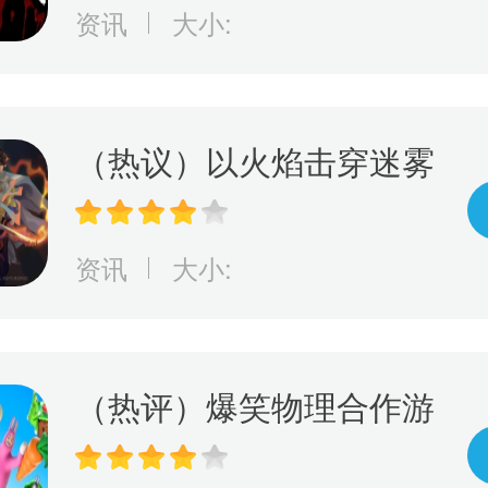
袭！ 现已开放抢先预购
资讯
大小:
（热议）以火焰击穿迷雾
动作解谜游戏《离火长
明》将由Edigger发行
资讯
大小:
（热评）爆笑物理合作游
戏《超级兔子人》本月发