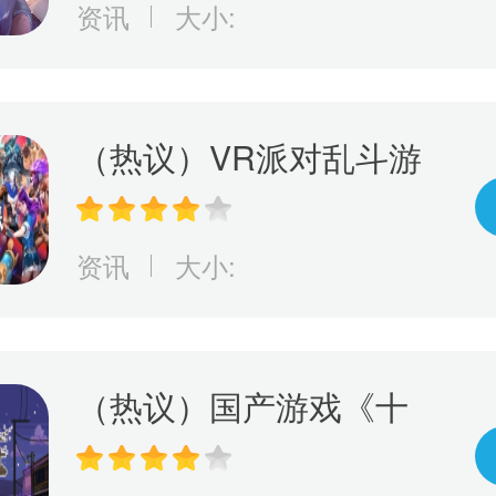
资讯
大小:
（热议）VR派对乱斗游
戏《永恒对决》将于6/7
正式在Oculus Quest2、
资讯
大小:
PICO4和SteamVR登场
（热议）国产游戏《十
五》发布预告片，将于5
月26日正式发售