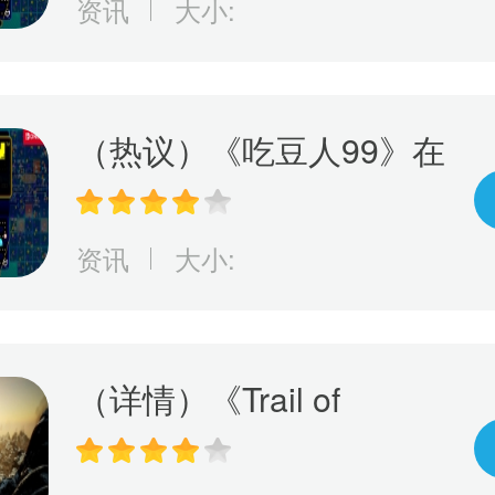
资讯
大小:
（热议）《吃豆人99》在
线游戏服务将于10月8日
关闭
资讯
大小:
（详情）《Trail of
Ayash》抢先体验游戏上
市！探索原住民神话传承