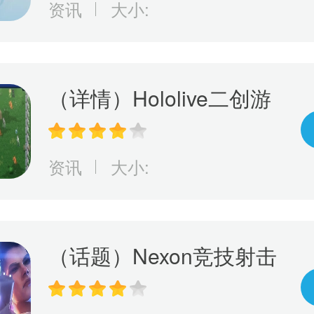
资讯
大小:
（详情）Hololive二创游
戏《Holocure》获Cover
许可将于Steam平台免费
资讯
大小:
推出
（话题）Nexon竞技射击
游戏《幕后高手》5月19
日开启抢先体验