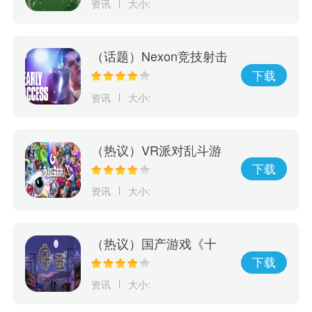
资讯
大小:
推出
（话题）Nexon竞技射击
游戏《幕后高手》5月19
下载
日开启抢先体验
资讯
大小:
（热议）VR派对乱斗游
戏《永恒对决》将于6/7
下载
正式在Oculus Quest2、
资讯
大小:
PICO4和SteamVR登场
（热议）国产游戏《十
五》发布预告片，将于5
下载
月26日正式发售
资讯
大小: