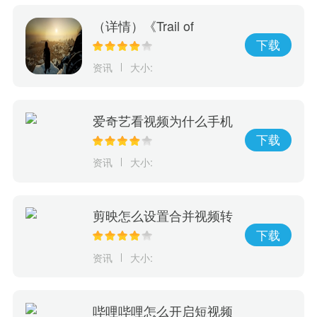
（详情）《Trail of
Ayash》抢先体验游戏上
下载
市！探索原住民神话传承
资讯
大小:
决定部族未来命运
爱奇艺看视频为什么手机
会震动
下载
资讯
大小:
剪映怎么设置合并视频转
场
下载
资讯
大小:
哔哩哔哩怎么开启短视频