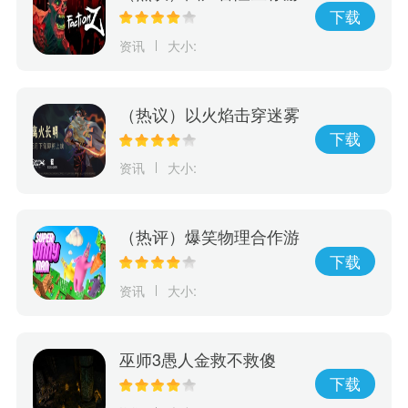
戏《Faction Z》震撼来
下载
袭！ 现已开放抢先预购
资讯
大小:
（热议）以火焰击穿迷雾
动作解谜游戏《离火长
下载
明》将由Edigger发行
资讯
大小:
（热评）爆笑物理合作游
戏《超级兔子人》本月发
下载
售正式版
资讯
大小:
巫师3愚人金救不救傻
子？看看游戏最后发生了
下载
什么