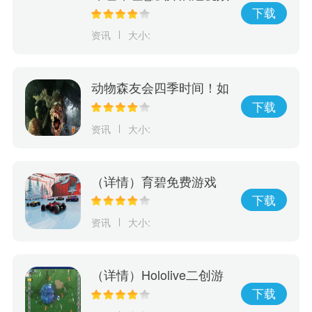
字幕
下载
资讯
大小:
动物森友会四季时间！如
何利用游戏进行学习，玩
下载
出动物森友会的四季变
资讯
大小:
化！
（详情）育碧免费游戏
《赛道狂飙》5月15日登
下载
陆PlayStation
资讯
大小:
（详情）Hololive二创游
戏《Holocure》获Cover
下载
许可将于Steam平台免费