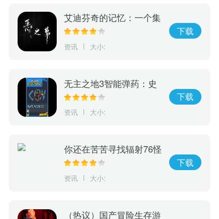
艾迪芬奇的记忆：一个集
冒险、推理、惊险于一身
下载
的游戏，完成全剧情的挑
资讯
大小:
战！
无主之地3智能弹药：史
诗级秘密武器，彻底改变
下载
游戏规则！
资讯
大小:
你还在苦苦寻找辐射76怪
物大全？现在有这款神奇
下载
的游戏，它可以完美呈现
资讯
大小:
辐射76怪物等级和人物等
级！
（热议）国产冒险生存游