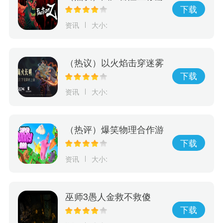
戏《Faction Z》震撼来
下载
袭！ 现已开放抢先预购
资讯
大小:
（热议）以火焰击穿迷雾
动作解谜游戏《离火长
下载
明》将由Edigger发行
资讯
大小:
（热评）爆笑物理合作游
戏《超级兔子人》本月发
下载
售正式版
资讯
大小:
巫师3愚人金救不救傻
子？看看游戏最后发生了
下载
什么