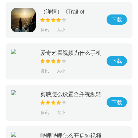
（详情）《Trail of
Ayash》抢先体验游戏上
下载
市！探索原住民神话传承
资讯
大小:
决定部族未来命运
爱奇艺看视频为什么手机
会震动
下载
资讯
大小:
剪映怎么设置合并视频转
场
下载
资讯
大小:
哔哩哔哩怎么开启短视频