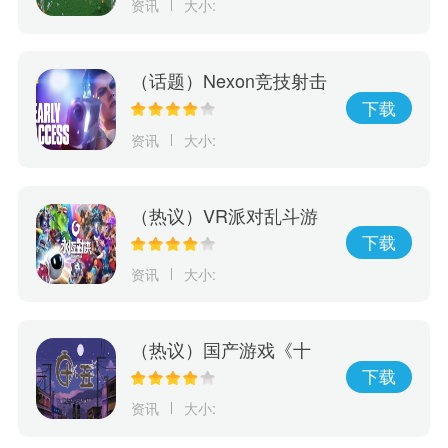
资讯
大小:
推出
（话题）Nexon竞技射击
游戏《幕后高手》5月19
下载
日开启抢先体验
资讯
大小:
（热议）VR派对乱斗游
戏《永恒对决》将于6/7
下载
正式在Oculus Quest2、
资讯
大小:
PICO4和SteamVR登场
（热议）国产游戏《十
五》发布预告片，将于5
下载
月26日正式发售
资讯
大小: