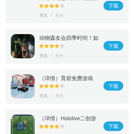
字幕
下载
资讯
大小:
动物森友会四季时间！如
何利用游戏进行学习，玩
下载
出动物森友会的四季变
资讯
大小:
化！
（详情）育碧免费游戏
《赛道狂飙》5月15日登
下载
陆PlayStation
资讯
大小:
（详情）Hololive二创游
戏《Holocure》获Cover
下载
许可将于Steam平台免费