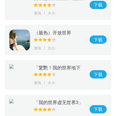
场
下载
资讯
大小:
（最热）开放世界
RPG《SIREN》开启众
下载
筹 黑暗幻想美人鱼物语
资讯
大小:
「驚艷！我的世界地下
城：搭配蜘蛛盔甲，你也
下载
可以成為無敵勇士！」
资讯
大小:
「我的世界虚无世界3」
秘密！水能龙蜥攻略大公
下载
开！