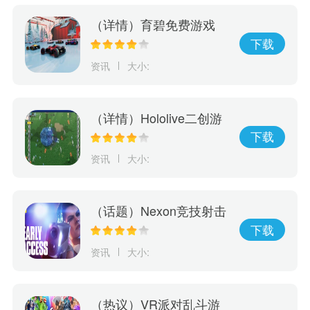
（详情）育碧免费游戏
《赛道狂飙》5月15日登
下载
陆PlayStation
资讯
大小:
（详情）Hololive二创游
戏《Holocure》获Cover
下载
许可将于Steam平台免费
资讯
大小:
推出
（话题）Nexon竞技射击
游戏《幕后高手》5月19
下载
日开启抢先体验
资讯
大小:
（热议）VR派对乱斗游