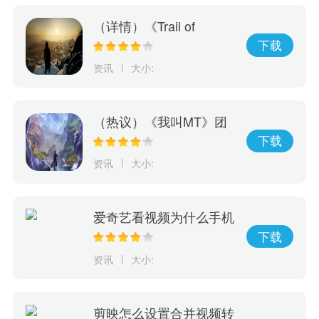
（详情）《Trail of
Ayash》抢先体验游戏上
下载
市！探索原住民神话传承
资讯
大小:
决定部族未来命运
（热议）《我叫MT》团
队新作《Tarisland 塔瑞
下载
斯世界》CBT封测6月8日
资讯
大小:
正式展开
爱奇艺看视频为什么手机
会震动
下载
资讯
大小:
剪映怎么设置合并视频转