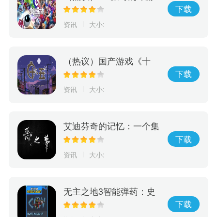
戏《永恒对决》将于6/7
下载
正式在Oculus Quest2、
资讯
大小:
PICO4和SteamVR登场
（热议）国产游戏《十
五》发布预告片，将于5
下载
月26日正式发售
资讯
大小:
艾迪芬奇的记忆：一个集
冒险、推理、惊险于一身
下载
的游戏，完成全剧情的挑
资讯
大小:
战！
无主之地3智能弹药：史
诗级秘密武器，彻底改变
下载
游戏规则！