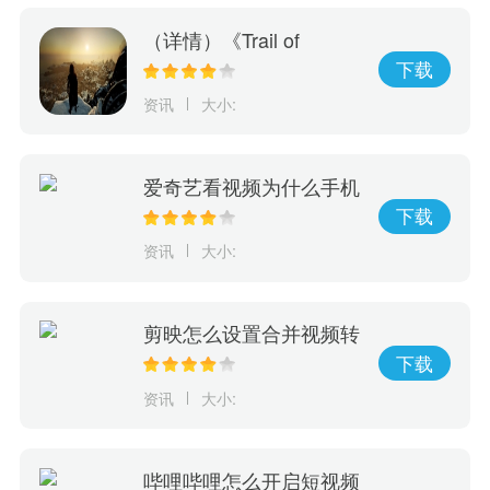
（详情）《Trail of
Ayash》抢先体验游戏上
下载
市！探索原住民神话传承
资讯
大小:
决定部族未来命运
爱奇艺看视频为什么手机
会震动
下载
资讯
大小:
剪映怎么设置合并视频转
场
下载
资讯
大小:
哔哩哔哩怎么开启短视频