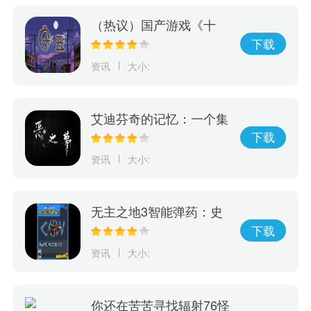
（热议）国产游戏《十
五》发布预告片，将于5
下载
月26日正式发售
资讯
大小:
艾迪芬奇的记忆：一个集
冒险、推理、惊险于一身
下载
的游戏，完成全剧情的挑
资讯
大小:
战！
无主之地3智能弹药：史
诗级秘密武器，彻底改变
下载
游戏规则！
资讯
大小:
你还在苦苦寻找辐射76怪