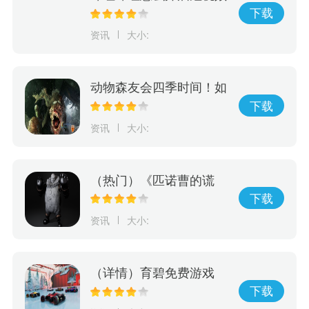
字幕
下载
资讯
大小:
动物森友会四季时间！如
何利用游戏进行学习，玩
下载
出动物森友会的四季变
资讯
大小:
化！
（热门）《匹诺曹的谎
言》精英怪角色新模型
下载
对比测试版提升巨大！
资讯
大小:
（详情）育碧免费游戏
《赛道狂飙》5月15日登
下载
陆PlayStation