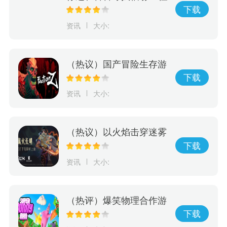
物大全？现在有这款神奇
下载
的游戏，它可以完美呈现
资讯
大小:
辐射76怪物等级和人物等
级！
（热议）国产冒险生存游
戏《Faction Z》震撼来
下载
袭！ 现已开放抢先预购
资讯
大小:
（热议）以火焰击穿迷雾
动作解谜游戏《离火长
下载
明》将由Edigger发行
资讯
大小:
（热评）爆笑物理合作游
戏《超级兔子人》本月发
下载
售正式版