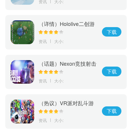
资讯
大小:
（详情）Hololive二创游
戏《Holocure》获Cover
下载
许可将于Steam平台免费
资讯
大小:
推出
（话题）Nexon竞技射击
游戏《幕后高手》5月19
下载
日开启抢先体验
资讯
大小:
（热议）VR派对乱斗游
戏《永恒对决》将于6/7
下载
正式在Oculus Quest2、
资讯
大小:
PICO4和SteamVR登场