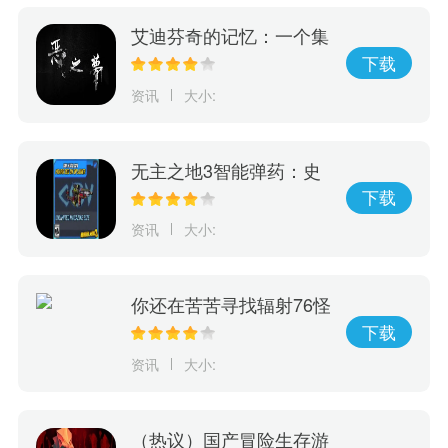
艾迪芬奇的记忆：一个集
冒险、推理、惊险于一身
下载
的游戏，完成全剧情的挑
资讯
大小:
战！
无主之地3智能弹药：史
诗级秘密武器，彻底改变
下载
游戏规则！
资讯
大小:
你还在苦苦寻找辐射76怪
物大全？现在有这款神奇
下载
的游戏，它可以完美呈现
资讯
大小:
辐射76怪物等级和人物等
级！
（热议）国产冒险生存游