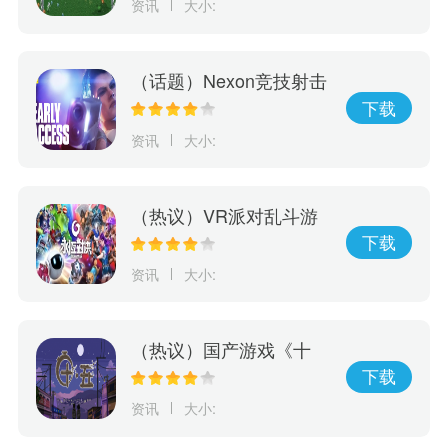
资讯
大小:
推出
（话题）Nexon竞技射击
游戏《幕后高手》5月19
下载
日开启抢先体验
资讯
大小:
（热议）VR派对乱斗游
戏《永恒对决》将于6/7
下载
正式在Oculus Quest2、
资讯
大小:
PICO4和SteamVR登场
（热议）国产游戏《十
五》发布预告片，将于5
下载
月26日正式发售
资讯
大小: