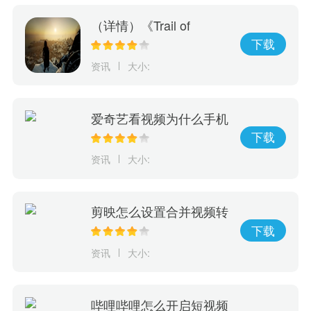
（详情）《Trail of
Ayash》抢先体验游戏上
下载
市！探索原住民神话传承
资讯
大小:
决定部族未来命运
爱奇艺看视频为什么手机
会震动
下载
资讯
大小:
剪映怎么设置合并视频转
场
下载
资讯
大小:
哔哩哔哩怎么开启短视频