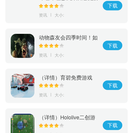
字幕
下载
资讯
大小:
动物森友会四季时间！如
何利用游戏进行学习，玩
下载
出动物森友会的四季变
资讯
大小:
化！
（详情）育碧免费游戏
《赛道狂飙》5月15日登
下载
陆PlayStation
资讯
大小:
（详情）Hololive二创游
戏《Holocure》获Cover
下载
许可将于Steam平台免费