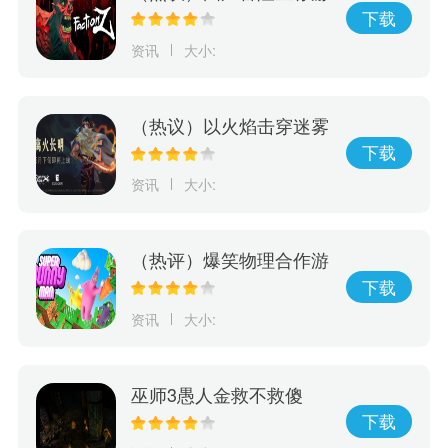
戏《Faction Z》震撼来
下载
袭！ 现已开放抢先预购
资讯
大小:
（热议）以火焰击穿迷雾
动作解谜游戏《离火长
下载
明》将由Edigger发行
资讯
大小:
（热评）爆笑物理合作游
戏《超级兔子人》本月发
下载
售正式版
资讯
大小:
巫师3愚人金救不救傻
子？看看游戏最后发生了
下载
什么