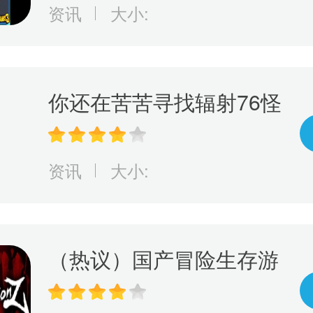
游戏规则！
资讯
大小:
你还在苦苦寻找辐射76怪
物大全？现在有这款神奇
的游戏，它可以完美呈现
资讯
大小:
辐射76怪物等级和人物等
级！
（热议）国产冒险生存游
戏《Faction Z》震撼来