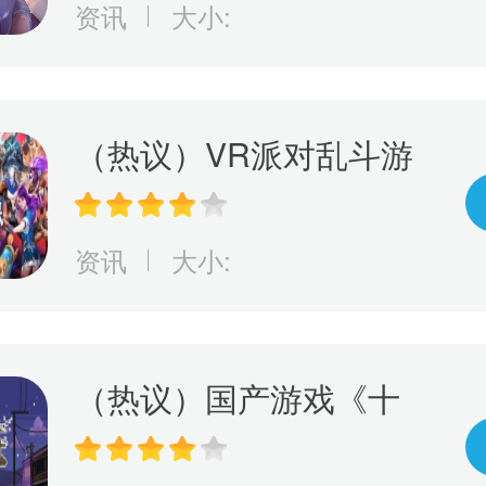
资讯
大小:
（热议）VR派对乱斗游
戏《永恒对决》将于6/7
正式在Oculus Quest2、
资讯
大小:
PICO4和SteamVR登场
（热议）国产游戏《十
五》发布预告片，将于5
月26日正式发售