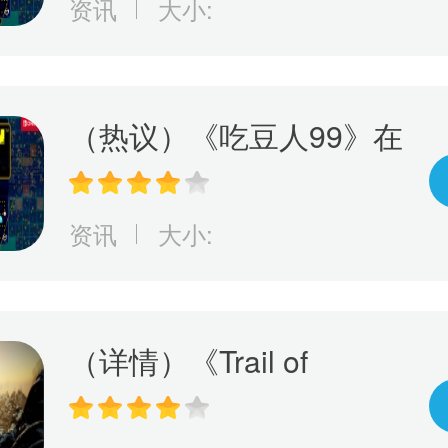
资讯
大小:
（热议）《吃豆人99》在
线游戏服务将于10月8日
关闭
资讯
大小:
（详情）《Trail of
Ayash》抢先体验游戏上
市！探索原住民神话传承