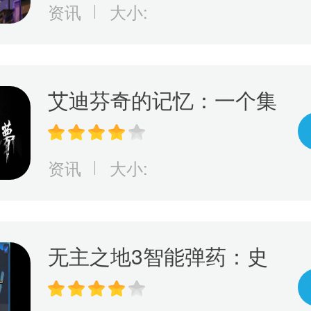
资讯
大小:
艾迪芬奇的记忆：一个集
冒险、推理、惊险于一身
的游戏，完成全剧情的挑
资讯
大小:
战！
无主之地3智能弹药：史
诗级秘密武器，彻底改变