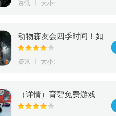
资讯
大小:
决定部族未来命运
动物森友会四季时间！如
何利用游戏进行学习，玩
出动物森友会的四季变
资讯
大小:
化！
（详情）育碧免费游戏
《赛道狂飙》5月15日登
陆PlayStation