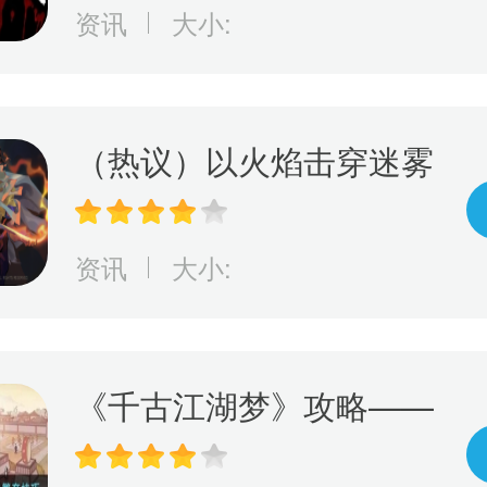
袭！ 现已开放抢先预购
资讯
大小:
（热议）以火焰击穿迷雾
动作解谜游戏《离火长
明》将由Edigger发行
资讯
大小:
《千古江湖梦》攻略——
养马及繁育技巧