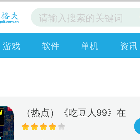
游戏
软件
单机
资讯
（热点）《吃豆人99》在
线游戏服务将于10月8日
关闭 离线模式继续