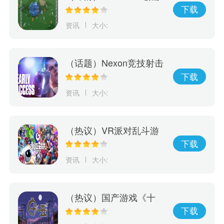
戏《Holocure》获Cover
下载
许可将于Steam平台免费
资讯
大小:
推出
（话题）Nexon竞技射击
游戏《幕后高手》5月19
下载
日开启抢先体验
资讯
大小:
（热议）VR派对乱斗游
戏《永恒对决》将于6/7
下载
正式在Oculus Quest2、
资讯
大小:
PICO4和SteamVR登场
（热议）国产游戏《十
五》发布预告片，将于5
下载
月26日正式发售