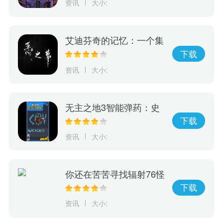
资讯
大小:
艾迪芬奇的记忆：一个集
冒险、推理、惊险于一身
下载
的游戏，完成全剧情的挑
资讯
大小:
战！
无主之地3智能弹药：史
诗级秘密武器，彻底改变
下载
游戏规则！
资讯
大小:
你还在苦苦寻找辐射76怪
物大全？现在有这款神奇
下载
的游戏，它可以完美呈现
资讯
大小:
辐射76怪物等级和人物等
级！