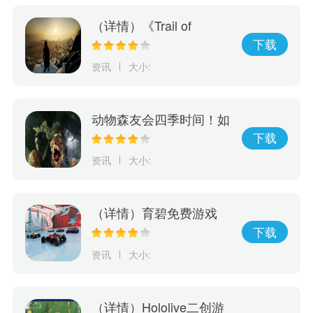
（详情）《Trail of
Ayash》抢先体验游戏上
下载
市！探索原住民神话传承
资讯
大小:
决定部族未来命运
动物森友会四季时间！如
何利用游戏进行学习，玩
下载
出动物森友会的四季变
资讯
大小:
化！
（详情）育碧免费游戏
《赛道狂飙》5月15日登
下载
陆PlayStation
资讯
大小:
（详情）Hololive二创游