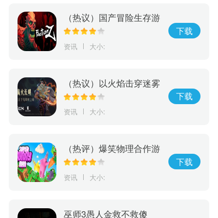
（热议）国产冒险生存游
戏《Faction Z》震撼来
下载
袭！ 现已开放抢先预购
资讯
大小:
（热议）以火焰击穿迷雾
动作解谜游戏《离火长
下载
明》将由Edigger发行
资讯
大小:
（热评）爆笑物理合作游
戏《超级兔子人》本月发
下载
售正式版
资讯
大小:
巫师3愚人金救不救傻