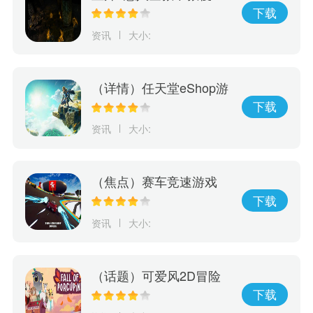
子？看看游戏最后发生了
下载
什么
资讯
大小:
（详情）任天堂eShop游
戏新销量榜：《王国之
下载
泪》无悬念登顶!
资讯
大小:
（焦点）赛车竞速游戏
《乐高2K竞速》最新预
下载
告赏！精彩抢先看
资讯
大小:
（话题）可爱风2D冒险
游戏《豪猪之秋》宣布将
下载
于6月15日发售