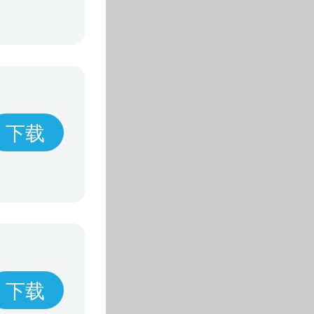
下载
下载