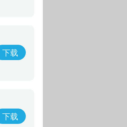
下载
下载