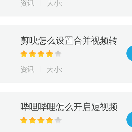
资讯
大小:
剪映怎么设置合并视频转
场
资讯
大小:
哔哩哔哩怎么开启短视频
字幕