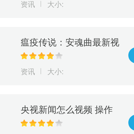
资讯
大小:
瘟疫传说：安魂曲最新视
频预告：弩箭武器展示
资讯
大小:
央视新闻怎么视频 操作
视频的方法