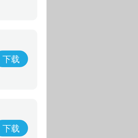
下载
下载