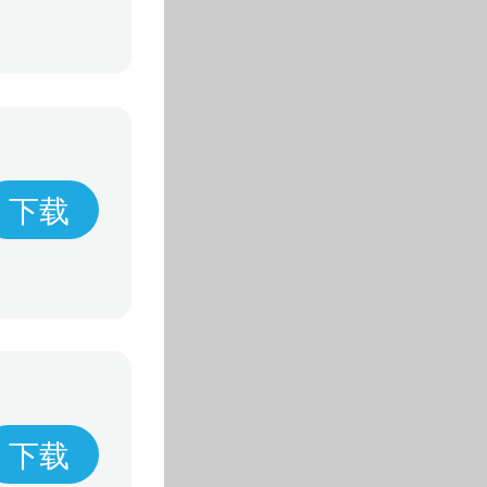
下载
下载