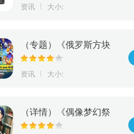
E10 传感器 + 新处理器
资讯
大小:
（专题）《俄罗斯方块
99》联动《星之卡比梦幻
岛》活动将至！
资讯
大小:
（详情）《偶像梦幻祭
2》本周（4.14）周末礼