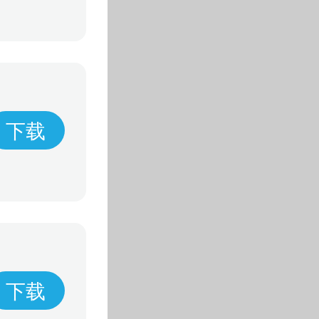
下载
下载