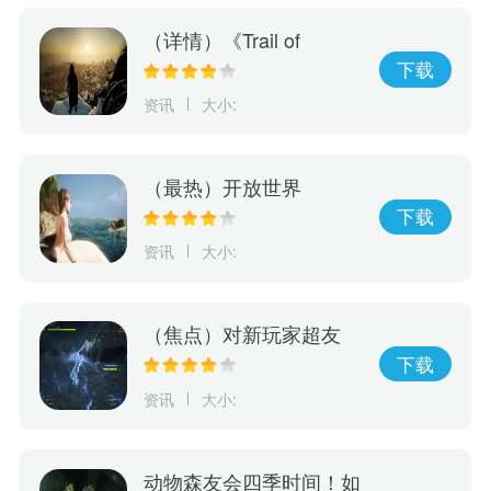
（详情）《Trail of
Ayash》抢先体验游戏上
下载
市！探索原住民神话传承
资讯
大小:
决定部族未来命运
（最热）开放世界
RPG《SIREN》开启众
下载
筹 黑暗幻想美人鱼物语
资讯
大小:
（焦点）对新玩家超友
好！《最终幻想16》故事
下载
聚焦模式宣传片
资讯
大小:
动物森友会四季时间！如