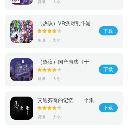
资讯
大小:
（热议）VR派对乱斗游
戏《永恒对决》将于6/7
下载
正式在Oculus Quest2、
资讯
大小:
PICO4和SteamVR登场
（热议）国产游戏《十
五》发布预告片，将于5
下载
月26日正式发售
资讯
大小:
艾迪芬奇的记忆：一个集
冒险、推理、惊险于一身
下载
的游戏，完成全剧情的挑
资讯
大小:
战！