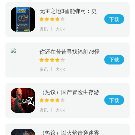
无主之地3智能弹药：史
诗级秘密武器，彻底改变
下载
游戏规则！
资讯
大小:
你还在苦苦寻找辐射76怪
物大全？现在有这款神奇
下载
的游戏，它可以完美呈现
资讯
大小:
辐射76怪物等级和人物等
级！
（热议）国产冒险生存游
戏《Faction Z》震撼来
下载
袭！ 现已开放抢先预购
资讯
大小:
（热议）以火焰击穿迷雾