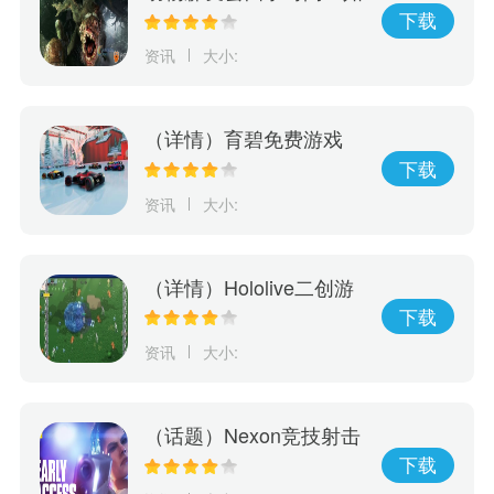
何利用游戏进行学习，玩
下载
出动物森友会的四季变
资讯
大小:
化！
（详情）育碧免费游戏
《赛道狂飙》5月15日登
下载
陆PlayStation
资讯
大小:
（详情）Hololive二创游
戏《Holocure》获Cover
下载
许可将于Steam平台免费
资讯
大小:
推出
（话题）Nexon竞技射击
游戏《幕后高手》5月19
下载
日开启抢先体验