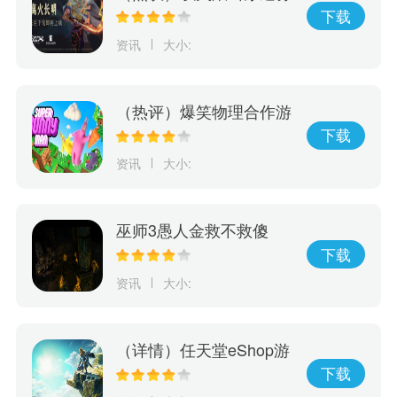
动作解谜游戏《离火长
下载
明》将由Edigger发行
资讯
大小:
（热评）爆笑物理合作游
戏《超级兔子人》本月发
下载
售正式版
资讯
大小:
巫师3愚人金救不救傻
子？看看游戏最后发生了
下载
什么
资讯
大小:
（详情）任天堂eShop游
戏新销量榜：《王国之
下载
泪》无悬念登顶!