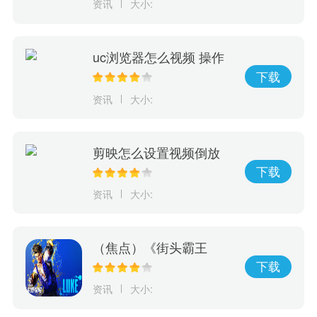
资讯
大小:
uc浏览器怎么视频 操作
网页视频的教程
下载
资讯
大小:
剪映怎么设置视频倒放
视频倒放的设置方法
下载
资讯
大小:
（焦点）《街头霸王
6》“卢克”角色介绍视频
下载
资讯
大小: