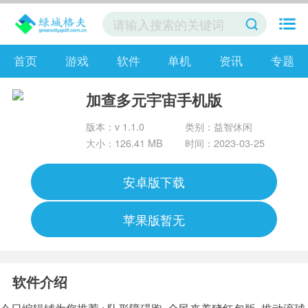
首页
游戏
软件
单机
资讯
专题
加查多元宇宙手机版
版本：v 1.1.0
类别：益智休闲
大小：126.41 MB
时间：2023-03-25
安卓版下载
苹果版暂无
软件介绍
今日编辑铺为您推荐 :
队形障碍跑
全民来养猪红包版
推动滚球