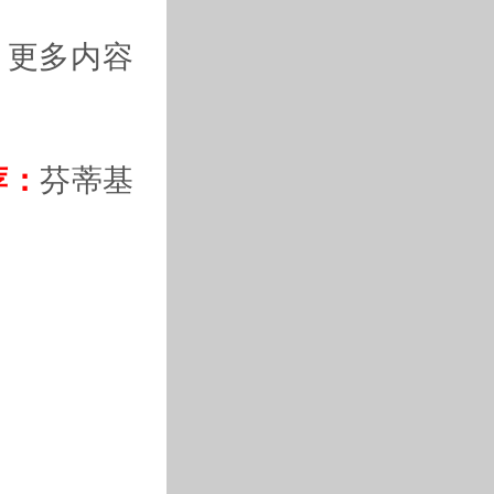
。更多内容
荐：
芬蒂基