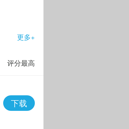
更多+
评分最高
下载