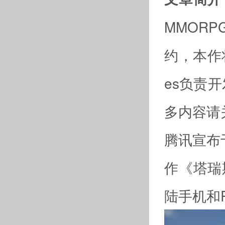
MMOR
约，本作将
es负责
多内容请
腾讯宣布于
作《塔瑞
陆手机和