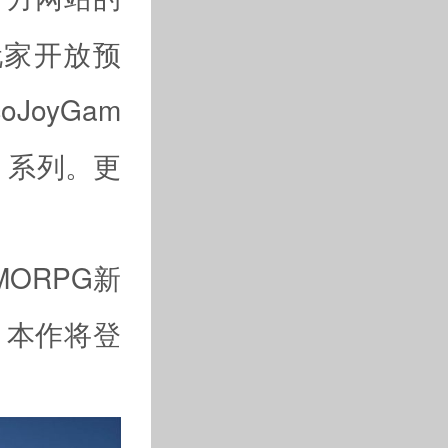
玩家开放预
JoyGam
》系列。更
MORPG新
，本作将登