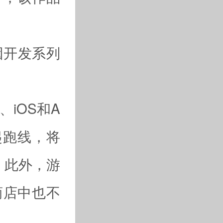
去因开发系列
。
、iOS和A
起跑线，将
。此外，游
商店中也不