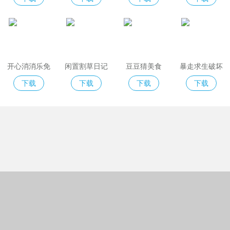
开心消消乐免
闲置割草日记
豆豆猜美食
暴走求生破坏
费版
模拟器
下载
下载
下载
下载
Copyright © 2018-2022绿城格夫下载站
(https://www.greencitygolf.com.cn).All Rights Reserved
京ICP备09038726号-1