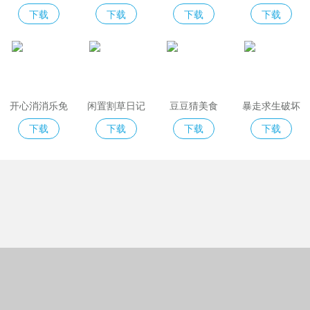
2免费版
版
夜indiecross
下载
下载
下载
下载
开心消消乐免
闲置割草日记
豆豆猜美食
暴走求生破坏
费版
模拟器
下载
下载
下载
下载
Copyright © 2018-2022绿城格夫下载站
(https://www.greencitygolf.com.cn).All Rights Reserved
京ICP备09038726号-1