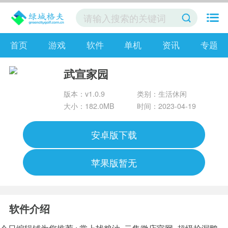
首页
游戏
软件
单机
资讯
专题
武宣家园
版本：v1.0.9
类别：生活休闲
大小：182.0MB
时间：2023-04-19
安卓版下载
苹果版暂无
软件介绍
今日编辑铺为您推荐 :
掌上找粮油
云集微店官网
超级捡漏鸭