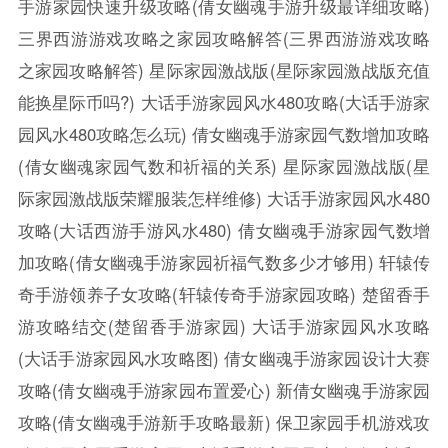
手游家园快速升级攻略(倩女幽魂手游升级最详细攻略)
三界西游游戏攻略之家园攻略解答(三界西游游戏攻略
之家园攻略解答)
星际家园激战版(星际家园激战版充值
能换星际币吗?)
大话手游家园风水480攻略(大话手游家
园风水480攻略怎么玩)
倩女幽魂手游家园气数增加攻略
(倩女幽魂家园气数和祈福的关系)
星际家园激战版(星
际家园激战版荣耀服装怎样维修)
大话手游家园风水480
攻略(大话西游手游风水480)
倩女幽魂手游家园气数增
加攻略(倩女幽魂手游家园祈福气数多少才够用)
轩辕传
奇手游领养子女攻略(轩辕传奇手游家园攻略)
楚留香手
游攻略结交(楚留香手游家园)
大话手游家园风水攻略
(大话手游家园风水攻略图)
倩女幽魂手游家园设计大赛
攻略(倩女幽魂手游家园布置爱心)
新倩女幽魂手游家园
攻略(倩女幽魂手游新手攻略最新)
保卫家园手机游戏攻