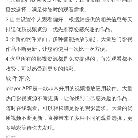
播放选择，满足你随时的观看需求。
2.自由设置个人观看偏好，根据您提供的相关信息每天
推送优质视频资源，优先推荐您感兴趣的作品。
3.全新的软件界面，多种智能播放功能，大量热门影视
作品不断更新，让您的使用一次比一次方便。
4.这里所有的影视资源都是免费提供的，每次观看都不
收费，可以感受到更多的精彩。
软件评论
iplayer APP是一款非常好用的视频播放应用软件。大量
热门影视资源不断更新，让你找到自己感兴趣的作品，
随时在线观看。可以轻松满足你的观影需求。大量的优
质视频不断更新，直接带来了多种不同的观看选择，更
多精彩等待你去发现。
标签: